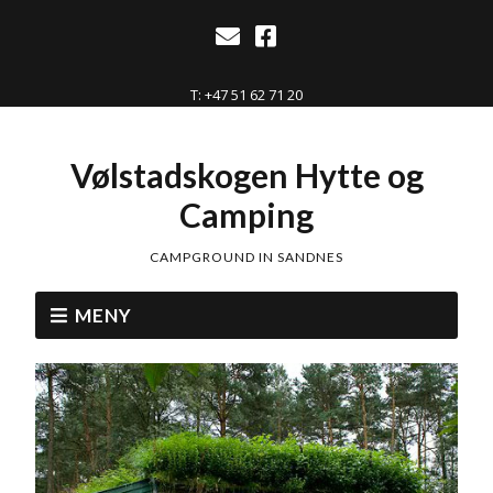
T: +47 51 62 71 20
Vølstadskogen Hytte og
Camping
CAMPGROUND IN SANDNES
MENY