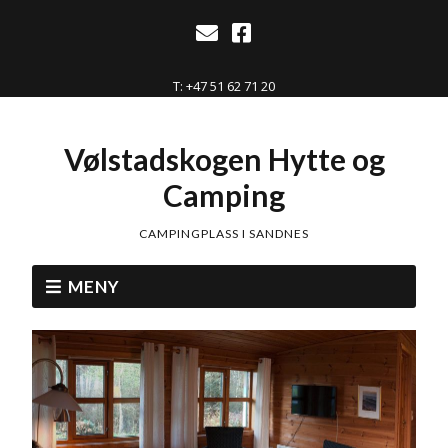
T: +47 51 62 71 20
Vølstadskogen Hytte og
Camping
CAMPINGPLASS I SANDNES
MENY